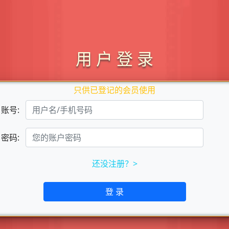
用 户 登 录
只供已登记的会员使用
账号:
密码:
还没注册？>
登 录