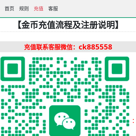
首页
王中王高手坛
规则
充值
客服
【金币充值流程及注册说明】
ck885558
充值联系客服微信：