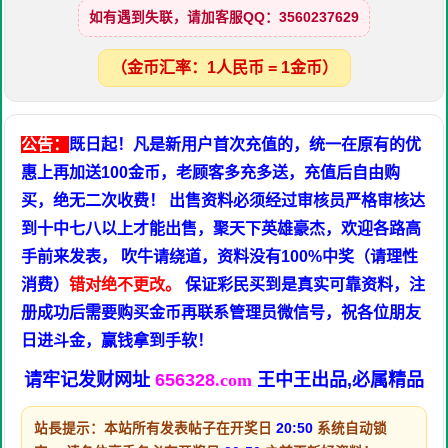
如有遇到失联，请加客服QQ：3560237629
（金币汇率：1人民币 = 1金币）
公告：
既日起！凡是新用户首次充值的，统一在原有的优
惠上再加送100金币，老顾客多充多送，充值后自由购
买，绝无二次收费！ 出售资料必须经过审核员严格审核达
到十中七八以上才能出售，聚天下英雄豪杰，欢迎各路高
手前来发表， 吹牛请绕道，资料没有100%中奖（请理性
消费）
错对绝不更改。
保证彩民买到是真实可靠资料，注
册成功后需要购买金币再联系管理员微信号，祝各位朋友
日进斗金，赢钱拿到手软！
请牢记发财网址
656328
.com
王中王出品,必属精品
站長提示：本站所有发表帖子在开奖日
20:50
系统自动锁