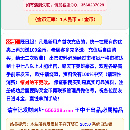
如有遇到失联，请加客服QQ：3560237629
（金币汇率：1人民币 = 1金币）
公告：
既日起！凡是新用户首次充值的，统一在原有的优
惠上再加送100金币，老顾客多充多送，充值后自由购
买，绝无二次收费！ 出售资料必须经过审核员严格审核达
到十中七八以上才能出售，聚天下英雄豪杰，欢迎各路高
手前来发表， 吹牛请绕道，资料没有100%中奖（请理性
消费）
错对绝不更改。
保证彩民买到是真实可靠资料，注
册成功后需要购买金币再联系管理员微信号，祝各位朋友
日进斗金，赢钱拿到手软！
请牢记发财网址
656328
.com
王中王出品,必属精品
站長提示：本站所有发表帖子在开奖日
20:50
系统自动锁