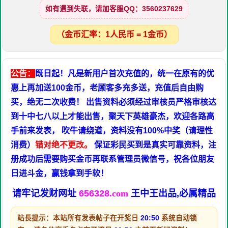
如有遇到失联，请加客服QQ：3560237629
（金币汇率：1人民币 = 1金币）
公告：
既日起！凡是新用户首次充值的，统一在原有的优
惠上再加送100金币，老顾客多充多送，充值后自由购
买，绝无二次收费！ 出售资料必须经过审核员严格审核达
到十中七八以上才能出售，聚天下英雄豪杰，欢迎各路高
手前来发表， 吹牛请绕道，资料没有100%中奖（请理性
消费）
错对绝不更改。
保证彩民买到是真实可靠资料，注
册成功后需要购买金币再联系管理员微信号，祝各位朋友
日进斗金，赢钱拿到手软！
请牢记发财网址
656328
.com
王中王出品,必属精品
站長提示：本站所有发表帖子在开奖日
20:50
系统自动锁