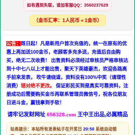
如有遇到失联，请加客服QQ：3560237629
（金币汇率：1人民币 = 1金币）
公告：
既日起！凡是新用户首次充值的，统一在原有的优
惠上再加送100金币，老顾客多充多送，充值后自由购
买，绝无二次收费！ 出售资料必须经过审核员严格审核达
到十中七八以上才能出售，聚天下英雄豪杰，欢迎各路高
手前来发表， 吹牛请绕道，资料没有100%中奖（请理性
消费）
错对绝不更改。
保证彩民买到是真实可靠资料，注
册成功后需要购买金币再联系管理员微信号，祝各位朋友
日进斗金，赢钱拿到手软！
请牢记发财网址
656328
.com
王中王出品,必属精品
站長提示：本站所有发表帖子在开奖日
20:50
系统自动锁