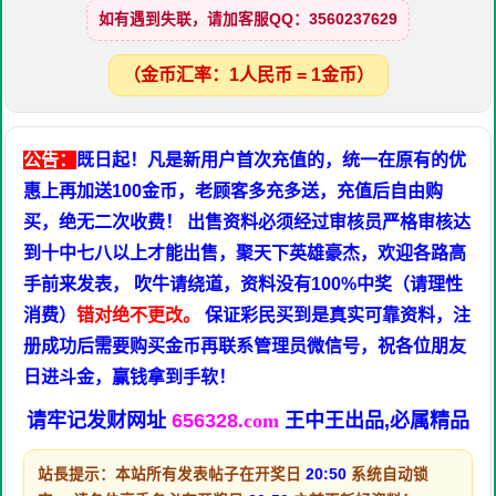
如有遇到失联，请加客服QQ：3560237629
（金币汇率：1人民币 = 1金币）
公告：
既日起！凡是新用户首次充值的，统一在原有的优
惠上再加送100金币，老顾客多充多送，充值后自由购
买，绝无二次收费！ 出售资料必须经过审核员严格审核达
到十中七八以上才能出售，聚天下英雄豪杰，欢迎各路高
手前来发表， 吹牛请绕道，资料没有100%中奖（请理性
消费）
错对绝不更改。
保证彩民买到是真实可靠资料，注
册成功后需要购买金币再联系管理员微信号，祝各位朋友
日进斗金，赢钱拿到手软！
请牢记发财网址
656328
.com
王中王出品,必属精品
站長提示：本站所有发表帖子在开奖日
20:50
系统自动锁