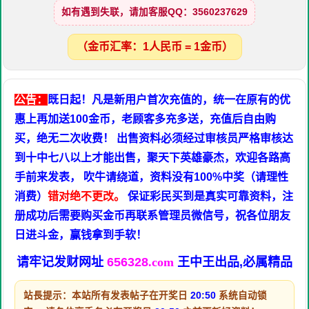
如有遇到失联，请加客服QQ：3560237629
（金币汇率：1人民币 = 1金币）
公告：
既日起！凡是新用户首次充值的，统一在原有的优
惠上再加送100金币，老顾客多充多送，充值后自由购
买，绝无二次收费！ 出售资料必须经过审核员严格审核达
到十中七八以上才能出售，聚天下英雄豪杰，欢迎各路高
手前来发表， 吹牛请绕道，资料没有100%中奖（请理性
消费）
错对绝不更改。
保证彩民买到是真实可靠资料，注
册成功后需要购买金币再联系管理员微信号，祝各位朋友
日进斗金，赢钱拿到手软！
请牢记发财网址
656328
.com
王中王出品,必属精品
站長提示：本站所有发表帖子在开奖日
20:50
系统自动锁