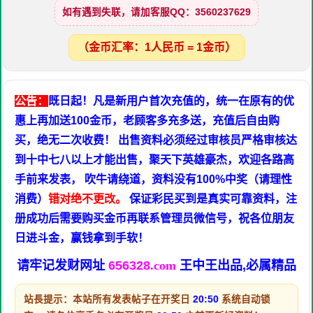
如有遇到失联，请加客服QQ：3560237629
（金币汇率：1人民币 = 1金币）
公告：
既日起！凡是新用户首次充值的，统一在原有的优
惠上再加送100金币，老顾客多充多送，充值后自由购
买，绝无二次收费！ 出售资料必须经过审核员严格审核达
到十中七八以上才能出售，聚天下英雄豪杰，欢迎各路高
手前来发表， 吹牛请绕道，资料没有100%中奖（请理性
消费）
错对绝不更改。
保证彩民买到是真实可靠资料，注
册成功后需要购买金币再联系管理员微信号，祝各位朋友
日进斗金，赢钱拿到手软！
请牢记发财网址
656328
.com
王中王出品,必属精品
站長提示：本站所有发表帖子在开奖日
20:50
系统自动锁