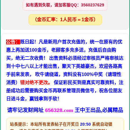
如有遇到失联，请加客服QQ：3560237629
（金币汇率：1人民币 = 1金币）
公告：
既日起！凡是新用户首次充值的，统一在原有的优
惠上再加送100金币，老顾客多充多送，充值后自由购
买，绝无二次收费！ 出售资料必须经过审核员严格审核达
到十中七八以上才能出售，聚天下英雄豪杰，欢迎各路高
手前来发表， 吹牛请绕道，资料没有100%中奖（请理性
消费）
错对绝不更改。
保证彩民买到是真实可靠资料，注
册成功后需要购买金币再联系管理员微信号，祝各位朋友
日进斗金，赢钱拿到手软！
请牢记发财网址
656328
.com
王中王出品,必属精品
站長提示：本站所有发表帖子在开奖日
20:50
系统自动锁