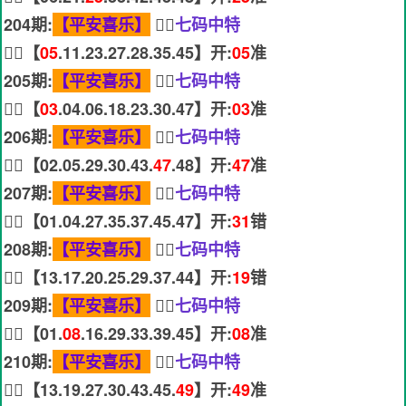
204期:
【平安喜乐】
🚵‍♀️
七码中特
🚵‍♀️【
05
.11.23.27.28.35.45】开:
05
准
205期:
【平安喜乐】
🚵‍♀️
七码中特
🚵‍♀️【
03
.04.06.18.23.30.47】开:
03
准
206期:
【平安喜乐】
🚵‍♀️
七码中特
🚵‍♀️【02.05.29.30.43.
47
.48】开:
47
准
207期:
【平安喜乐】
🚵‍♀️
七码中特
🚵‍♀️【01.04.27.35.37.45.47】开:
31
错
208期:
【平安喜乐】
🚵‍♀️
七码中特
🚵‍♀️【13.17.20.25.29.37.44】开:
19
错
209期:
【平安喜乐】
🚵‍♀️
七码中特
🚵‍♀️【01.
08
.16.29.33.39.45】开:
08
准
210期:
【平安喜乐】
🚵‍♀️
七码中特
🚵‍♀️【13.19.27.30.43.45.
49
】开:
49
准